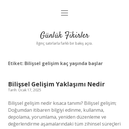
menüyü
Anasayfa
aç
Gizlilik Politikası
Günlük Fikirler
Yasal Uyarı
İlginç satırlarla farklı bir bakış açısı.
Hakkımızda
Etiket:
Bilişsel gelişim kaç yaşında başlar
Bilişsel Gelişim Yaklaşımı Nedir
Tarih: Ocak 17, 2025
Bilişsel gelişim nedir kısaca tanımı? Bilişsel gelişim;
Doğumdan itibaren bilgiyi edinme, kullanma,
depolama, yorumlama, yeniden düzenleme ve
değerlendirme aşamalarındaki tüm zihinsel süreçleri