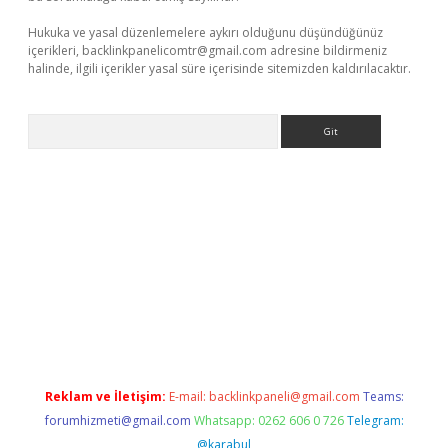
Hukuka ve yasal düzenlemelere aykırı olduğunu düşündüğünüz
içerikleri,
backlinkpanelicomtr@gmail.com
adresine bildirmeniz
halinde, ilgili içerikler yasal süre içerisinde sitemizden kaldırılacaktır.
Arama
e
Reklam ve İletişim:
E-mail:
backlinkpaneli@gmail.com
Teams:
forumhizmeti@gmail.com
Whatsapp: 0262 606 0 726
Telegram:
@karabul