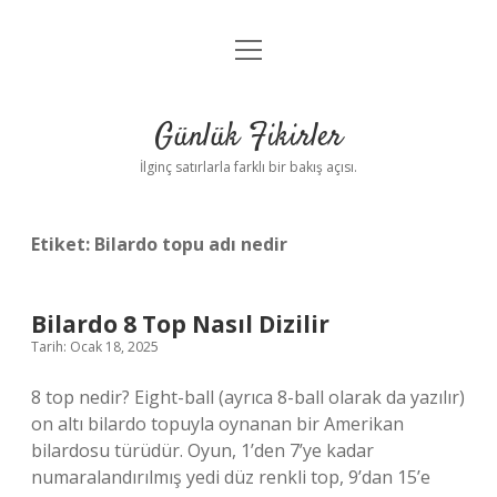
menüyü
Anasayfa
aç
Gizlilik Politikası
Günlük Fikirler
Yasal Uyarı
İlginç satırlarla farklı bir bakış açısı.
Hakkımızda
Etiket:
Bilardo topu adı nedir
Bilardo 8 Top Nasıl Dizilir
Tarih: Ocak 18, 2025
8 top nedir? Eight-ball (ayrıca 8-ball olarak da yazılır)
on altı bilardo topuyla oynanan bir Amerikan
bilardosu türüdür. Oyun, 1’den 7’ye kadar
numaralandırılmış yedi düz renkli top, 9’dan 15’e