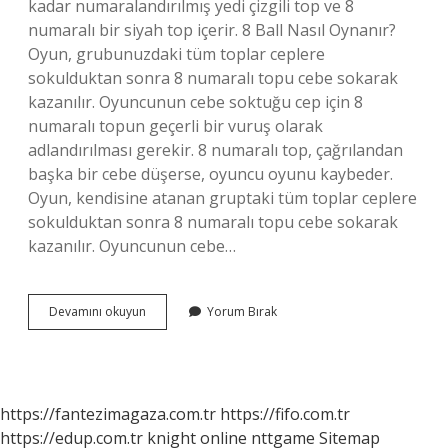
kadar numaralandırılmış yedi çizgili top ve 8
numaralı bir siyah top içerir. 8 Ball Nasıl Oynanır?
Oyun, grubunuzdaki tüm toplar ceplere
sokulduktan sonra 8 numaralı topu cebe sokarak
kazanılır. Oyuncunun cebe soktuğu cep için 8
numaralı topun geçerli bir vuruş olarak
adlandırılması gerekir. 8 numaralı top, çağrılandan
başka bir cebe düşerse, oyuncu oyunu kaybeder.
Oyun, kendisine atanan gruptaki tüm toplar ceplere
sokulduktan sonra 8 numaralı topu cebe sokarak
kazanılır. Oyuncunun cebe…
Bilardo
Devamını okuyun
Yorum Bırak
8
Top
Nasıl
Dizilir
https://fantezimagaza.com.tr
https://fifo.com.tr
https://edup.com.tr
knight online
nttgame
Sitemap