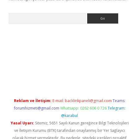
Arama
ne
Reklam ve İletişim:
E-mail:
backlinkpaneli@gmail.com
Teams:
forumhizmeti@gmail.com
Whatsapp: 0262 606 0 726
Telegram:
@karabul
Yasal Uyarı:
Sitemiz, 5651 Sayılı Kanun gereğince Bilgi Teknolojileri
ve İletişim Kurumu (BTK) tarafından onaylanmış bir Yer Sağlayıcı
olarak hizmet vermektedir. Bu nedenle, sitedeki içerikleri proaktif