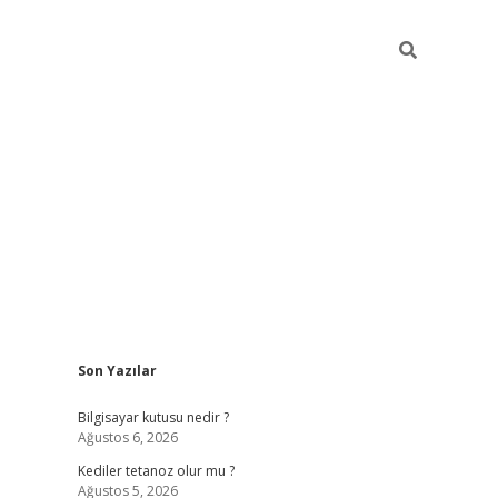
Sidebar
Son Yazılar
vdcasino.onli
Bilgisayar kutusu nedir ?
Ağustos 6, 2026
Kediler tetanoz olur mu ?
Ağustos 5, 2026