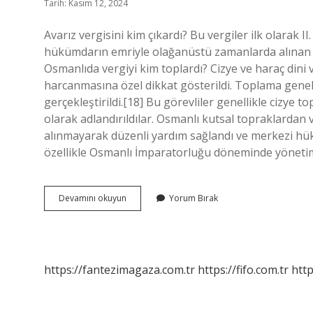
Tarih: Kasım 12, 2024
Avarız vergisini kim çıkardı? Bu vergiler ilk olarak 
hükümdarın emriyle olağanüstü zamanlarda alınan “Av
Osmanlıda vergiyi kim toplardı? Cizye ve haraç dini 
harcanmasına özel dikkat gösterildi. Toplama genell
gerçekleştirildi.[18] Bu görevliler genellikle cizye
olarak adlandırıldılar. Osmanlı kutsal topraklardan
alınmayarak düzenli yardım sağlandı ve merkezi hü
özellikle Osmanlı İmparatorluğu döneminde yönetim
Avârız
Devamını okuyun
Yorum Bırak
Vergisi
Neden
Sürekli
Hale
Geldi
https://fantezimagaza.com.tr
https://fifo.com.tr
http