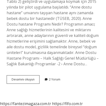
Tablo 2) geliştirdi ve uygulamaya koymak için 2015
yılında bir pilot uygulama başlatıldı. “Anne dostu
hastane” unvanını taşıyan hastane aynı zamanda
bebek dostu bir hastanedir (TÜSEB, 2020). Anne
Dostu hastane Programı Nedir? Programın amacı;
Anne sağlığı hizmetlerinin kalitesini ve miktarını
artırarak, anne adaylarının güvenli ve kaliteli doğum
hizmetlerine erişimini sağlamaktır. Anne, bebek ve
aile dostu model, gizlilik temelinde bireysel “doğum
üniteleri” kurulmasına dayanmaktadır. Anne Dostu
Hastane Programı – Halk Sağlığı Genel Müdürlüğü –
Sağlık Bakanlığı Programlar -2 › Anne Dostu…
Bebek
Devamını okuyun
2 Yorum
Dostu
Hastane
Uygulamasi
Ne
Zaman
https://fantezimagaza.com.tr
https://fifo.com.tr
Basladi