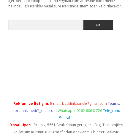
içerikleri,
backlinkpanelicomtr@gmail.com
adresine bildirmeniz
halinde, ilgili içerikler yasal süre içerisinde sitemizden kaldırılacaktır.
Arama
e
Reklam ve İletişim:
E-mail:
backlinkpaneli@gmail.com
Teams:
forumhizmeti@gmail.com
Whatsapp: 0262 606 0 726
Telegram:
@karabul
Yasal Uyarı:
Sitemiz, 5651 Sayılı Kanun gereğince Bilgi Teknolojileri
ve İletişim Kurumu (BTK) tarafından onaylanmış bir Yer Sağlayıcı