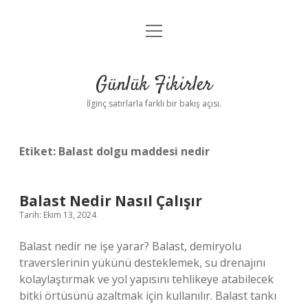
menüyü
Anasayfa
aç
Gizlilik Politikası
Günlük Fikirler
Yasal Uyarı
İlginç satırlarla farklı bir bakış açısı.
Hakkımızda
Etiket:
Balast dolgu maddesi nedir
Balast Nedir Nasıl Çalışır
Tarih: Ekim 13, 2024
Balast nedir ne işe yarar? Balast, demiryolu
traverslerinin yükünü desteklemek, su drenajını
kolaylaştırmak ve yol yapısını tehlikeye atabilecek
bitki örtüsünü azaltmak için kullanılır. Balast tankı