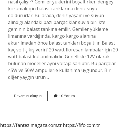
nasıl çalışır? Gemiler yüklerini boşaltırken dengeyi
korumak için balast tanklarına deniz suyu
doldururlar. Bu arada, deniz yaşamı ve suyun
alındığı alandaki bazı parçacıklar suyla birlikte
geminin balast tankına emilir. Gemiler yükleme
limanına vardığında, kargo kargo alanına
aktarılmadan önce balast tankları boşaltılır. Balast
kaç volt çıkış verir? 20 watt floresan lambalar için 20
watt balast kullanılmalıdır. Genellikle 12V olarak
bulunan modeller aynı voltaja sahiptir. Bu parçalar
45W ve 50W ampullerle kullanıma uygundur. Bir
diğer yaygın ürün…
Balast
Devamını okuyun
10 Yorum
Nedir
Nasıl
Çalışır
https://fantezimagaza.com.tr
https://fifo.com.tr