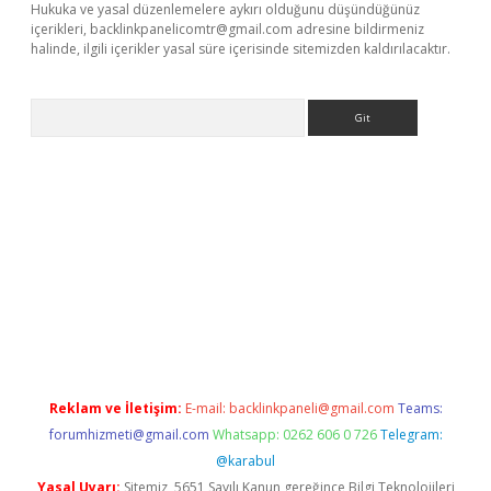
Hukuka ve yasal düzenlemelere aykırı olduğunu düşündüğünüz
içerikleri,
backlinkpanelicomtr@gmail.com
adresine bildirmeniz
halinde, ilgili içerikler yasal süre içerisinde sitemizden kaldırılacaktır.
Arama
e
Reklam ve İletişim:
E-mail:
backlinkpaneli@gmail.com
Teams:
forumhizmeti@gmail.com
Whatsapp: 0262 606 0 726
Telegram:
@karabul
Yasal Uyarı:
Sitemiz, 5651 Sayılı Kanun gereğince Bilgi Teknolojileri