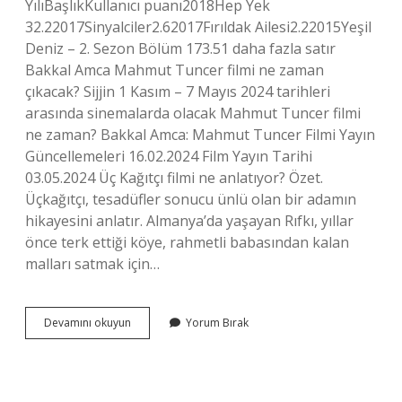
YılıBaşlıkKullanıcı puanı2018Hep Yek
32.22017Sinyalciler2.62017Fırıldak Ailesi2.22015Yeşil
Deniz – 2. Sezon Bölüm 173.51 daha fazla satır
Bakkal Amca Mahmut Tuncer filmi ne zaman
çıkacak? Sijjin 1 Kasım – 7 Mayıs 2024 tarihleri ​​
arasında sinemalarda olacak Mahmut Tuncer filmi
ne zaman? Bakkal Amca: Mahmut Tuncer Filmi Yayın
Güncellemeleri 16.02.2024 Film Yayın Tarihi
03.05.2024 Üç Kağıtçı filmi ne anlatıyor? Özet.
Üçkağıtçı, tesadüfler sonucu ünlü olan bir adamın
hikayesini anlatır. Almanya’da yaşayan Rıfkı, yıllar
önce terk ettiği köye, rahmetli babasından kalan
malları satmak için…
Mahmut
Devamını okuyun
Yorum Bırak
Tuncer
Kaç
Filmi
Var