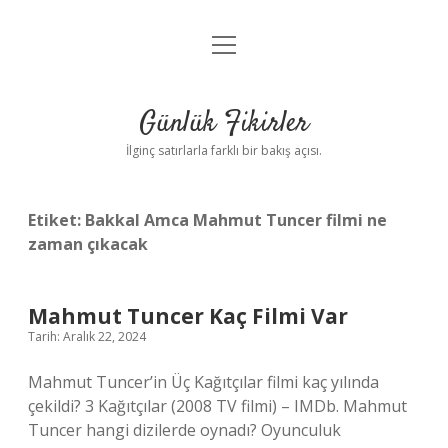
menüyü
Anasayfa
aç
Gizlilik Politikası
Günlük Fikirler
Yasal Uyarı
İlginç satırlarla farklı bir bakış açısı.
Hakkımızda
Etiket:
Bakkal Amca Mahmut Tuncer filmi ne
zaman çıkacak
Mahmut Tuncer Kaç Filmi Var
Tarih: Aralık 22, 2024
Mahmut Tuncer’in Üç Kağıtçılar filmi kaç yılında
çekildi? 3 Kağıtçılar (2008 TV filmi) – IMDb. Mahmut
Tuncer hangi dizilerde oynadı? Oyunculuk