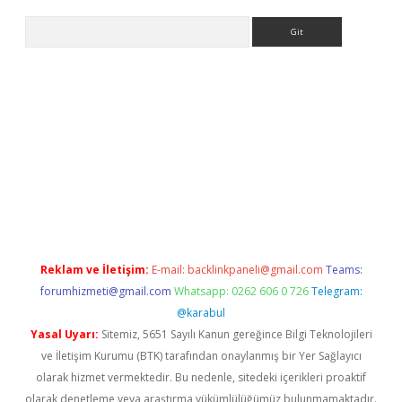
Arama
vdcasino.online
Reklam ve İletişim:
E-mail:
backlinkpaneli@gmail.com
Teams:
forumhizmeti@gmail.com
Whatsapp: 0262 606 0 726
Telegram:
@karabul
Yasal Uyarı:
Sitemiz, 5651 Sayılı Kanun gereğince Bilgi Teknolojileri
ve İletişim Kurumu (BTK) tarafından onaylanmış bir Yer Sağlayıcı
olarak hizmet vermektedir. Bu nedenle, sitedeki içerikleri proaktif
olarak denetleme veya araştırma yükümlülüğümüz bulunmamaktadır.