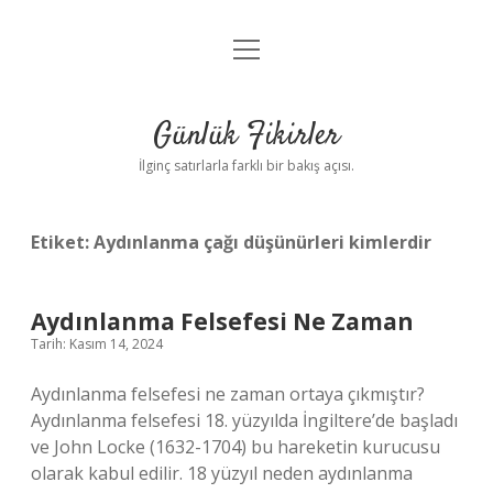
menüyü
Anasayfa
aç
Gizlilik Politikası
Günlük Fikirler
Yasal Uyarı
İlginç satırlarla farklı bir bakış açısı.
Hakkımızda
Etiket:
Aydınlanma çağı düşünürleri kimlerdir
Aydınlanma Felsefesi Ne Zaman
Tarih: Kasım 14, 2024
Aydınlanma felsefesi ne zaman ortaya çıkmıştır?
Aydınlanma felsefesi 18. yüzyılda İngiltere’de başladı
ve John Locke (1632-1704) bu hareketin kurucusu
olarak kabul edilir. 18 yüzyıl neden aydınlanma