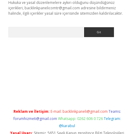
Hukuka ve yasal düzenlemelere aykırı olduğunu düşündüğünüz
içerikleri,
backlinkpanelicomtr@gmail.com
adresine bildirmeniz
halinde, ilgili içerikler yasal süre içerisinde sitemizden kaldırılacaktır.
Arama
e
Reklam ve İletişim:
E-mail:
backlinkpaneli@gmail.com
Teams:
forumhizmeti@gmail.com
Whatsapp: 0262 606 0 726
Telegram:
@karabul
Yasal Uyarı:
Sitemiz, 5651 Sayılı Kanun gereğince Bilgi Teknolojileri