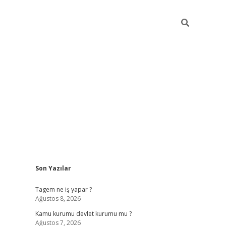
Sidebar
Son Yazılar
vdcasino
Tagem ne iş yapar ?
Ağustos 8, 2026
Kamu kurumu devlet kurumu mu ?
Ağustos 7, 2026