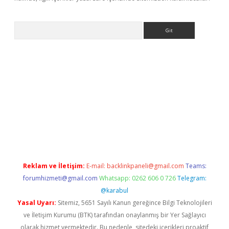
Arama
e
Reklam ve İletişim:
E-mail:
backlinkpaneli@gmail.com
Teams:
forumhizmeti@gmail.com
Whatsapp: 0262 606 0 726
Telegram:
@karabul
Yasal Uyarı:
Sitemiz, 5651 Sayılı Kanun gereğince Bilgi Teknolojileri
ve İletişim Kurumu (BTK) tarafından onaylanmış bir Yer Sağlayıcı
olarak hizmet vermektedir. Bu nedenle, sitedeki içerikleri proaktif