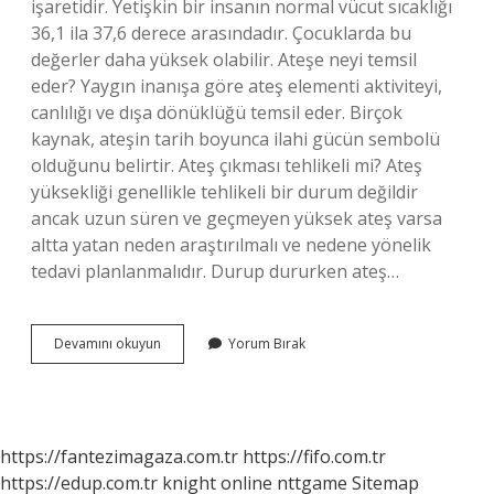
işaretidir. Yetişkin bir insanın normal vücut sıcaklığı
36,1 ila 37,6 derece arasındadır. Çocuklarda bu
değerler daha yüksek olabilir. Ateşe neyi temsil
eder? Yaygın inanışa göre ateş elementi aktiviteyi,
canlılığı ve dışa dönüklüğü temsil eder. Birçok
kaynak, ateşin tarih boyunca ilahi gücün sembolü
olduğunu belirtir. Ateş çıkması tehlikeli mi? Ateş
yüksekliği genellikle tehlikeli bir durum değildir
ancak uzun süren ve geçmeyen yüksek ateş varsa
altta yatan neden araştırılmalı ve nedene yönelik
tedavi planlanmalıdır. Durup dururken ateş…
Ateşin
Devamını okuyun
Yorum Bırak
Çıkması
Ne
Anlama
Gelir
https://fantezimagaza.com.tr
https://fifo.com.tr
https://edup.com.tr
knight online
nttgame
Sitemap