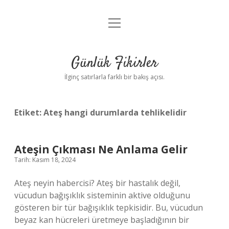
menüyü
Anasayfa
aç
Gizlilik Politikası
Günlük Fikirler
Yasal Uyarı
İlginç satırlarla farklı bir bakış açısı.
Hakkımızda
Etiket:
Ateş hangi durumlarda tehlikelidir
Ateşin Çıkması Ne Anlama Gelir
Tarih: Kasım 18, 2024
Ateş neyin habercisi? Ateş bir hastalık değil,
vücudun bağışıklık sisteminin aktive olduğunu
gösteren bir tür bağışıklık tepkisidir. Bu, vücudun
beyaz kan hücreleri üretmeye başladığının bir