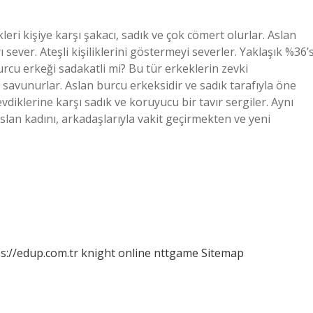
eri kişiye karşı şakacı, sadık ve çok cömert olurlar. Aslan
 sever. Ateşli kişiliklerini göstermeyi severler. Yaklaşık %36’s
urcu erkeği sadakatli mi? Bu tür erkeklerin zevki
ı savunurlar. Aslan burcu erkeksidir ve sadık tarafıyla öne
vdiklerine karşı sadık ve koruyucu bir tavır sergiler. Aynı
Aslan kadını, arkadaşlarıyla vakit geçirmekten ve yeni
s://edup.com.tr
knight online
nttgame
Sitemap