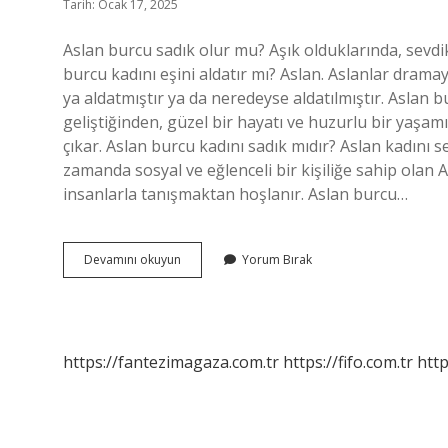
Tarih: Ocak 17, 2025
Aslan burcu sadık olur mu? Aşık olduklarında, sevdikl
burcu kadını eşini aldatır mı? Aslan. Aslanlar dramayı
ya aldatmıştır ya da neredeyse aldatılmıştır. Aslan b
geliştiğinden, güzel bir hayatı ve huzurlu bir yaşam
çıkar. Aslan burcu kadını sadık mıdır? Aslan kadını se
zamanda sosyal ve eğlenceli bir kişiliğe sahip olan 
insanlarla tanışmaktan hoşlanır. Aslan burcu…
Aslan
Devamını okuyun
Yorum Bırak
Burcu
Eşine
Sadık
Mıdır
https://fantezimagaza.com.tr
https://fifo.com.tr
http