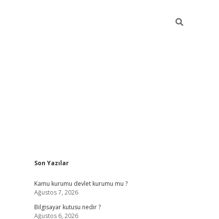
Sidebar
Son Yazılar
vdcasino.online
Kamu kurumu devlet kurumu mu ?
Ağustos 7, 2026
Bilgisayar kutusu nedir ?
Ağustos 6, 2026