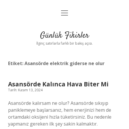
menüyü
Anasayfa
aç
Gizlilik Politikası
Günlük Fikirler
Yasal Uyarı
İlginç satırlarla farklı bir bakış açısı.
Hakkımızda
Etiket:
Asansörde elektrik giderse ne olur
Asansörde Kalınca Hava Biter Mi
Tarih: Kasım 13, 2024
Asansörde kalırsam ne olur? Asansörde sıkışıp
paniklemeye başlarsanız, hem enerjinizi hem de
ortamdaki oksijeni hızla tüketirsiniz. Bu nedenle
yapmanız gereken ilk şey sakin kalmaktır.