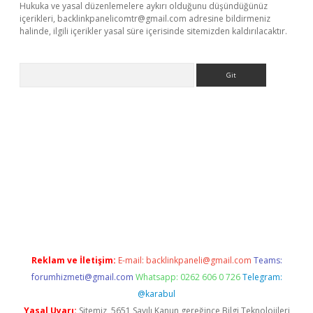
Hukuka ve yasal düzenlemelere aykırı olduğunu düşündüğünüz
içerikleri,
backlinkpanelicomtr@gmail.com
adresine bildirmeniz
halinde, ilgili içerikler yasal süre içerisinde sitemizden kaldırılacaktır.
Arama
e
Reklam ve İletişim:
E-mail:
backlinkpaneli@gmail.com
Teams:
forumhizmeti@gmail.com
Whatsapp: 0262 606 0 726
Telegram:
@karabul
Yasal Uyarı:
Sitemiz, 5651 Sayılı Kanun gereğince Bilgi Teknolojileri