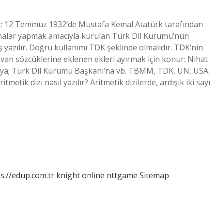
I: 12 Temmuz 1932’de Mustafa Kemal Atatürk tarafından
şmalar yapmak amacıyla kurulan Türk Dil Kurumu’nun
ış yazılır. Doğru kullanımı TDK şeklinde olmalıdır. TDK’nin
ünvan sözcüklerine eklenen ekleri ayırmak için konur: Nihat
a’ya; Türk Dil Kurumu Başkanı’na vb. TBMM, TDK, UN, USA,
metik dizi nasıl yazılır? Aritmetik dizilerde, ardışık iki sayı
s://edup.com.tr
knight online
nttgame
Sitemap