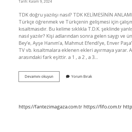
Tarih: Kasım 9, 2024
TDK doğru yazılışı nasıl? TDK KELİMESİNİN ANLAM
Türkçe öğrenmek ve Türkçenin gelişmesi için çalı
kısaltmasıdır. Bu kelime sıklıkla T.D.K. şeklinde yanl
nasıl yazılır? Kişi adlarından sonra gelen saygı ve 
Bey’e, Ayşe Hanım’a, Mahmut Efendi’ye, Enver Paş
TV vb. kısaltmalara eklenen ekleri ayırmaya yarar. Arit
arasındaki fark eşittir. a 1 , a 2 , a 3…
Aritmetik
Devamını okuyun
Yorum Bırak
Nasıl
Yazılır
Tdk
https://fantezimagaza.com.tr
https://fifo.com.tr
http