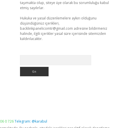
taşımakta olup, siteye üye olarak bu sorumluluğu kabul
etmiş sayılırlar.
Hukuka ve yasal düzenlemelere aykırı olduğunu
düşündüğünüz içerikleri,
backlinkpanelicomtr@gmail.com
adresine bildirmeniz
halinde, ilgili içerikler yasal süre içerisinde sitemizden
kaldırılacaktır.
Arama
06 0 726
Telegram: @karabul