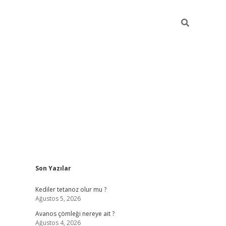
Sidebar
Son Yazılar
vdcasino.online
Kediler tetanoz olur mu ?
Ağustos 5, 2026
Avanos çömleği nereye ait ?
Ağustos 4, 2026