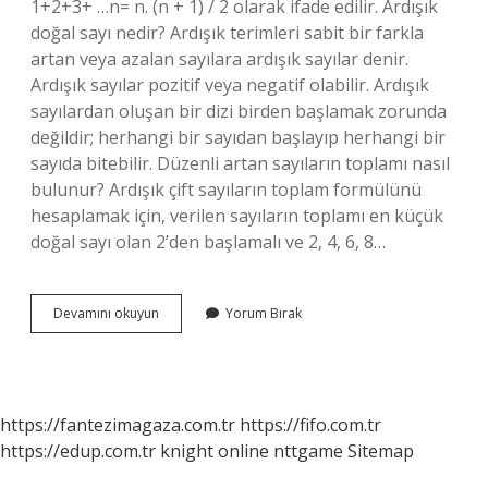
1+2+3+ …n= n. (n + 1) / 2 olarak ifade edilir. Ardışık
doğal sayı nedir? Ardışık terimleri sabit bir farkla
artan veya azalan sayılara ardışık sayılar denir.
Ardışık sayılar pozitif veya negatif olabilir. Ardışık
sayılardan oluşan bir dizi birden başlamak zorunda
değildir; herhangi bir sayıdan başlayıp herhangi bir
sayıda bitebilir. Düzenli artan sayıların toplamı nasıl
bulunur? Ardışık çift sayıların toplam formülünü
hesaplamak için, verilen sayıların toplamı en küçük
doğal sayı olan 2’den başlamalı ve 2, 4, 6, 8…
Ardışık
Devamını okuyun
Yorum Bırak
Doğal
Sayılar
Nasıl
Bulunur
https://fantezimagaza.com.tr
https://fifo.com.tr
https://edup.com.tr
knight online
nttgame
Sitemap