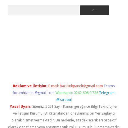
Arama
e
Reklam ve İletişim:
E-mail:
backlinkpaneli@gmail.com
Teams:
forumhizmeti@gmail.com
Whatsapp: 0262 606 0 726
Telegram:
@karabul
Yasal Uyarı:
Sitemiz, 5651 Sayılı Kanun gereğince Bilgi Teknolojileri
ve İletişim Kurumu (BTK) tarafından onaylanmış bir Yer Sağlayıcı
olarak hizmet vermektedir. Bu nedenle, sitedeki içerikleri proaktif
olarak denetleme veya araştırma yükümlülüğümüz bulunmamaktadır.