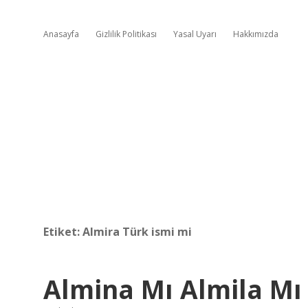
Anasayfa
Gizlilik Politikası
Yasal Uyarı
Hakkımızda
Etiket:
Almira Türk ismi mi
Almina Mı Almila Mı