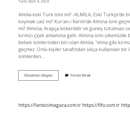
Tarih: Ekim 9, 2024
Almila eski Türk ismi mi? -ALMİLA, Eski Türkçe’de bi
koymak caiz mi? Kur’an-ı Kerim’de Almina ismi geçm
mi? Almina, Arapça kökenlidir ve güneş tutulması sı
kırmızı çiçek anlamına gelir. Almina ismi ülkemizde 
bebek isimlerinden biri olan Almila, “elma gibi kırmı
geçmez. Ünlü kişiler tarafından sıkça kullanılan bir i
isimlerden…
Almina
Devamını okuyun
Yorum Bırak
Mı
Almila
Mı
https://fantezimagaza.com.tr
https://fifo.com.tr
http