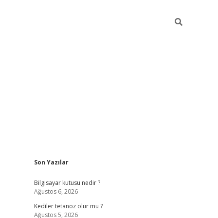
Sidebar
Son Yazılar
vdcasino
Bilgisayar kutusu nedir ?
Ağustos 6, 2026
Kediler tetanoz olur mu ?
Ağustos 5, 2026