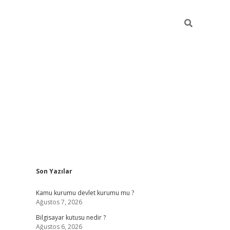
Sidebar
Son Yazılar
vdcasino
Kamu kurumu devlet kurumu mu ?
Ağustos 7, 2026
Bilgisayar kutusu nedir ?
Ağustos 6, 2026