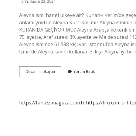
Tarih: Kasım 23, 2024
Aleyna ismi hangi ülkeye ait? Kur’an-ı Kerim’de geçen
anlamı yoktur. Aleyna Kürt ismi mi? Aleyna isminin 
KURAN’DA GEÇİYOR MU? Aleyna Arapça kökenli bir isi
75. ayette, Araf suresi 39. ayette ve Maide suresi 1
Aleyna isminde 61.588 kişi var. İstanbul’da Aleyna is
İzmir’de Aleyna ismini kullanan 3. kişi. Aleyna iyi bir
Aleyna
Devamını okuyun
Yorum Bırak
Ismi
Hangi
Renk
https://fantezimagaza.com.tr
https://fifo.com.tr
http