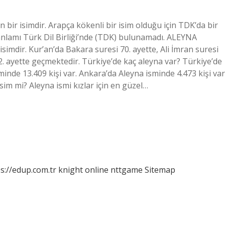
 bir isimdir. Arapça kökenli bir isim olduğu için TDK’da bir
anlamı Türk Dil Birliği’nde (TDK) bulunamadı. ALEYNA
mdir. Kur’an’da Bakara suresi 70. ayette, Ali İmran suresi
12. ayette geçmektedir. Türkiye’de kaç aleyna var? Türkiye’de
minde 13.409 kişi var. Ankara’da Aleyna isminde 4.473 kişi var
 isim mi? Aleyna ismi kızlar için en güzel…
s://edup.com.tr
knight online
nttgame
Sitemap