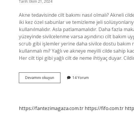
Tarih: Ekim 21, 2024
Akne tedavisinde cilt bakımı nasıl olmalı? Akneli ci
iki kez özel sabunlar ve temizleme jeli solüsyonlarıyl
kullanılmalıdır. Asla patlamamalıdır. Daha fazla maka
yüzeyinde sivilcelenme varsa aşındırıcı cilt bakım 
scrub gibi işlemler yerine daha sivilce dostu bakım rut
kullanmalı mı? Yağlı ve akneye meyilli cilde sahip k
Her cilt tipi gibi yağlı cilt de neme ihtiyaç duyar. Cil
Akneli
Devamını okuyun
14 Yorum
Bir
Cilt
Bakımı
Nasıl
Yapılır
https://fantezimagaza.com.tr
https://fifo.com.tr
http