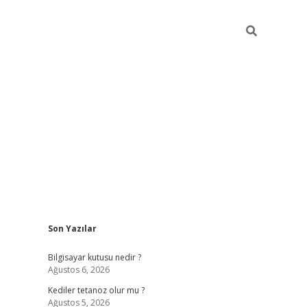
Sidebar
Son Yazılar
vdcasino.online
Bilgisayar kutusu nedir ?
Ağustos 6, 2026
Kediler tetanoz olur mu ?
Ağustos 5, 2026