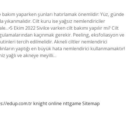
lde bakım yaparken şunları hatırlamak önemlidir: Yüz, günde
a yıkanmalıdır. Cilt kuru ise yağsız nemlendiriciler
le…•5 Ekim 2022 Sivilce varken cilt bakımı yapılır mı? Cilt
uygulamalarından kaçınmak gerekir. Peeling, eksfoliasyon ve
inleri tercih edilmelidir. Akneli ciltler nemlendirici
adınların yaptığı en büyük hata nemlendirici kullanmamaktır!
diniz yağlı ve akneye meyilli…
s://edup.com.tr
knight online
nttgame
Sitemap