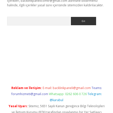
içerikleri,
backlinkpanelicomtr@gmail.com
adresine bildirmeniz
halinde, ilgili içerikler yasal süre içerisinde sitemizden kaldırılacaktır.
Arama
ne
Reklam ve İletişim:
E-mail:
backlinkpaneli@gmail.com
Teams:
forumhizmeti@gmail.com
Whatsapp: 0262 606 0 726
Telegram:
@karabul
Yasal Uyarı:
Sitemiz, 5651 Sayılı Kanun gereğince Bilgi Teknolojileri
ve İletişim Kurumu (BTK) tarafından onaylanmış bir Yer Sağlayıcı