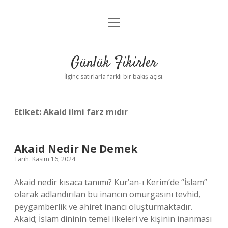
menüyü
Anasayfa
aç
Gizlilik Politikası
Günlük Fikirler
Yasal Uyarı
İlginç satırlarla farklı bir bakış açısı.
Hakkımızda
Etiket:
Akaid ilmi farz mıdır
Akaid Nedir Ne Demek
Tarih: Kasım 16, 2024
Akaid nedir kısaca tanımı? Kur’an-ı Kerim’de “İslam”
olarak adlandırılan bu inancın omurgasını tevhid,
peygamberlik ve ahiret inancı oluşturmaktadır.
Akaid; İslam dininin temel ilkeleri ve kişinin inanması