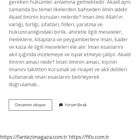
gereken hükümler anlamına gelmektedir. Akaid aynı
zamanda bu temel ilkelerden bahseden ilmin adıdır.
Akaid ilminin konuları nelerdir? İman ilmi; Allah’ın
varlığı, birliği, sıfatları, fiilleri, yaratma ve
hükümranlığındaki birlik, ahiretle ilgili meseleler,
meleklere, kitaplara ve peygamberlere iman, kader
ve kaza ile ilgili meseleleri ele alır. İman esaslarını
akıl ışığında incelemeye ve ispat etmeye çalışır. Akaid
ilminin amacı nedir? İman ilminin amacı, kişinin
imanını taklitten korumak ve rivayet ve aklî delilleri
kullanarak iman esaslarını belirleyerek
doğrulamak…
Akaid
Devamını okuyun
Yorum Bırak
Nedir
Ne
Demek
https://fantezimagaza.com.tr
https://fifo.com.tr