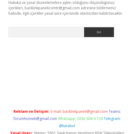
Hukuka ve yasal düzenlemelere aykırı olduğunu düşündüğünüz
içerikleri,
backlinkpanelicomtr@gmail.com
adresine bildirmeniz
halinde, ilgili içerikler yasal süre içerisinde sitemizden kaldırılacaktır.
Arama
e
Reklam ve İletişim:
E-mail:
backlinkpaneli@gmail.com
Teams:
forumhizmeti@gmail.com
Whatsapp: 0262 606 0 726
Telegram:
@karabul
Yasal Uyarı:
Sitemiz, 5651 Sayılı Kanun gereğince Bilgi Teknolojileri