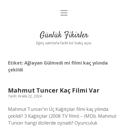
menüyü
Anasayfa
aç
Gizlilik Politikası
Günlük Fikirler
Yasal Uyarı
İlginç satırlarla farklı bir bakış açısı.
Hakkımızda
Etiket:
Ağlayan Gülmedi mi filmi kaç yılında
çekildi
Mahmut Tuncer Kaç Filmi Var
Tarih: Aralık 22, 2024
Mahmut Tuncer’in Üç Kağıtçılar filmi kaç yılında
çekildi? 3 Kağıtçılar (2008 TV filmi) – IMDb. Mahmut
Tuncer hangi dizilerde oynadı? Oyunculuk