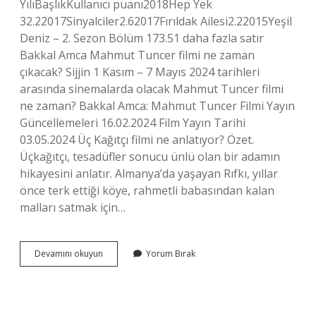
YılıBaşlıkKullanıcı puanı2018Hep Yek
32.22017Sinyalciler2.62017Fırıldak Ailesi2.22015Yeşil
Deniz – 2. Sezon Bölüm 173.51 daha fazla satır
Bakkal Amca Mahmut Tuncer filmi ne zaman
çıkacak? Sijjin 1 Kasım – 7 Mayıs 2024 tarihleri ​​
arasında sinemalarda olacak Mahmut Tuncer filmi
ne zaman? Bakkal Amca: Mahmut Tuncer Filmi Yayın
Güncellemeleri 16.02.2024 Film Yayın Tarihi
03.05.2024 Üç Kağıtçı filmi ne anlatıyor? Özet.
Üçkağıtçı, tesadüfler sonucu ünlü olan bir adamın
hikayesini anlatır. Almanya’da yaşayan Rıfkı, yıllar
önce terk ettiği köye, rahmetli babasından kalan
malları satmak için…
Mahmut
Devamını okuyun
Yorum Bırak
Tuncer
Kaç
Filmi
Var