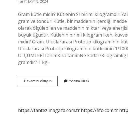
Tarih: Ekim 8, 2024
Gram kütle midir? Kütlenin SI birimi kilogramdır. Yani
gram ve tondur. Kütle, bir maddenin içerdiği madde m
olarak ölçülebilen ve maddenin miktarı veya enerjisiyle
büyüklüğüdür. Kütlenin birimi kilogram iken, kuvvet 
mıdır? Gram, Uluslararası Prototip kilogramının kütl
Uluslararası Prototip kilogramının kütlesinin 1/1000’i
ÖLÇÜMLERİTanımKısa tanımNe kadar?Kilogramkg1,00
gramdır? 1 kg…
Gram
Devamını okuyun
Yorum Bırak
Kütle
Mi
Ağırlık
Mı
https://fantezimagaza.com.tr
https://fifo.com.tr
http