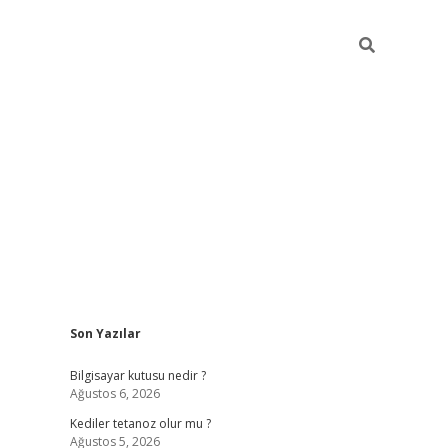
Sidebar
Son Yazılar
vdcasino
Bilgisayar kutusu nedir ?
Ağustos 6, 2026
Kediler tetanoz olur mu ?
Ağustos 5, 2026