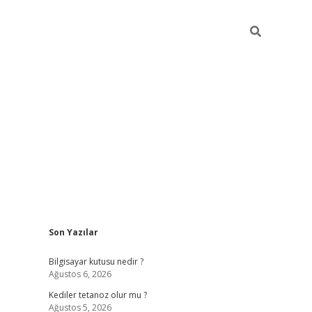
Sidebar
Son Yazılar
vdcasino.online
Bilgisayar kutusu nedir ?
Ağustos 6, 2026
Kediler tetanoz olur mu ?
Ağustos 5, 2026