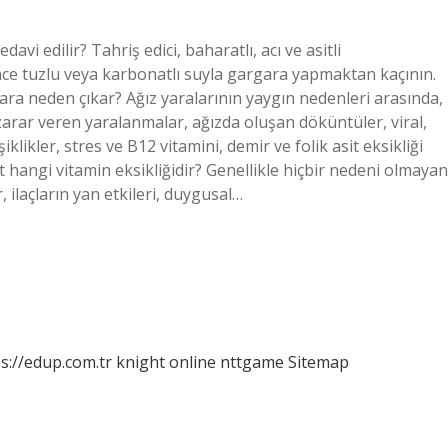
davi edilir? Tahriş edici, baharatlı, acı ve asitli
ce tuzlu veya karbonatlı suyla gargara yapmaktan kaçının.
 yara neden çıkar? Ağız yaralarının yaygın nedenleri arasında,
 zarar veren yaralanmalar, ağızda oluşan döküntüler, viral,
likler, stres ve B12 vitamini, demir ve folik asit eksikliği
aft hangi vitamin eksikliğidir? Genellikle hiçbir nedeni olmayan
 ilaçların yan etkileri, duygusal…
s://edup.com.tr
knight online
nttgame
Sitemap