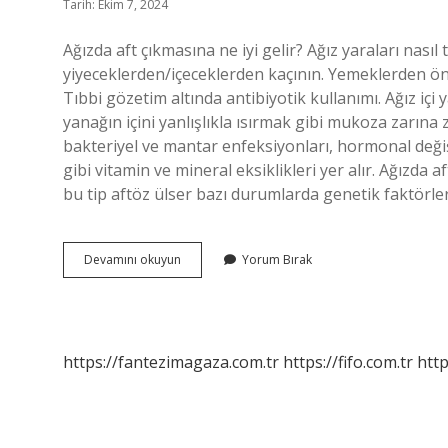
Tarih: Ekim 7, 2024
Ağızda aft çıkmasına ne iyi gelir? Ağız yaraları nasıl te
yiyeceklerden/içeceklerden kaçının. Yemeklerden ön
Tıbbi gözetim altında antibiyotik kullanımı. Ağız içi
yanağın içini yanlışlıkla ısırmak gibi mukoza zarına
bakteriyel ve mantar enfeksiyonları, hormonal değişik
gibi vitamin ve mineral eksiklikleri yer alır. Ağızda 
bu tip aftöz ülser bazı durumlarda genetik faktörler,
Ağız
Devamını okuyun
Yorum Bırak
Içinde
Aft
Niye
Çıkar
https://fantezimagaza.com.tr
https://fifo.com.tr
http