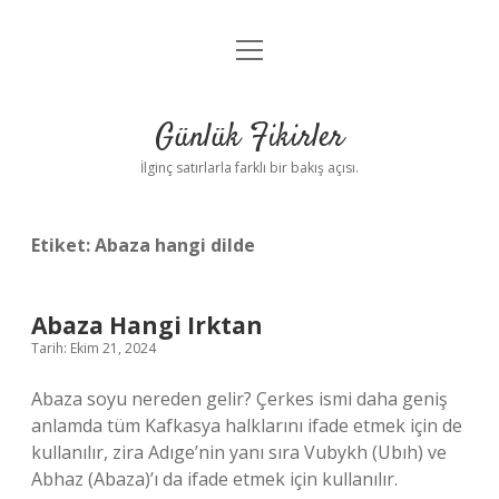
menüyü
Anasayfa
aç
Gizlilik Politikası
Günlük Fikirler
Yasal Uyarı
İlginç satırlarla farklı bir bakış açısı.
Hakkımızda
Etiket:
Abaza hangi dilde
Abaza Hangi Irktan
Tarih: Ekim 21, 2024
Abaza soyu nereden gelir? Çerkes ismi daha geniş
anlamda tüm Kafkasya halklarını ifade etmek için de
kullanılır, zira Adıge’nin yanı sıra Vubykh (Ubıh) ve
Abhaz (Abaza)’ı da ifade etmek için kullanılır.