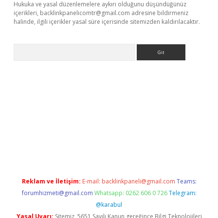
Hukuka ve yasal düzenlemelere aykırı olduğunu düşündüğünüz
içerikleri,
backlinkpanelicomtr@gmail.com
adresine bildirmeniz
halinde, ilgili içerikler yasal süre içerisinde sitemizden kaldırılacaktır.
Arama
e
Reklam ve İletişim:
E-mail:
backlinkpaneli@gmail.com
Teams:
forumhizmeti@gmail.com
Whatsapp: 0262 606 0 726
Telegram:
@karabul
Yasal Uyarı:
Sitemiz, 5651 Sayılı Kanun gereğince Bilgi Teknolojileri