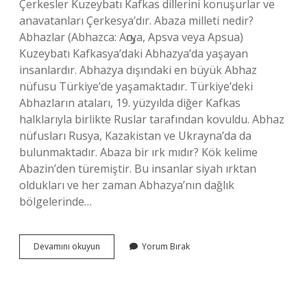
Çerkesler Kuzeybatı Kafkas dillerini konuşurlar ve
anavatanları Çerkesya’dır. Abaza milleti nedir?
Abhazlar (Abhazca: Аҧсуа, Apsva veya Apsua)
Kuzeybatı Kafkasya’daki Abhazya’da yaşayan
insanlardır. Abhazya dışındaki en büyük Abhaz
nüfusu Türkiye’de yaşamaktadır. Türkiye’deki
Abhazların ataları, 19. yüzyılda diğer Kafkas
halklarıyla birlikte Ruslar tarafından kovuldu. Abhaz
nüfusları Rusya, Kazakistan ve Ukrayna’da da
bulunmaktadır. Abaza bir ırk mıdır? Kök kelime
Abazin’den türemiştir. Bu insanlar siyah ırktan
oldukları ve her zaman Abhazya’nın dağlık
bölgelerinde…
Abaza
Devamını okuyun
Yorum Bırak
Hangi
Irktan