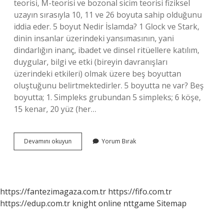
teorisi, M-teorisi ve bozonal sicim teorisi fiziksel
uzayın sırasıyla 10, 11 ve 26 boyuta sahip olduğunu
iddia eder. 5 boyut Nedir İslamda? 1 Glock ve Stark,
dinin insanlar üzerindeki yansımasının, yani
dindarlığın inanç, ibadet ve dinsel ritüellere katılım,
duygular, bilgi ve etki (bireyin davranışları
üzerindeki etkileri) olmak üzere beş boyuttan
oluştuğunu belirtmektedirler. 5 boyutta ne var? Beş
boyutta; 1. Simpleks grubundan 5 simpleks; 6 köşe,
15 kenar, 20 yüz (her…
Dünya
Devamını okuyun
Yorum Bırak
Kaç
Boyut
Var
https://fantezimagaza.com.tr
https://fifo.com.tr
https://edup.com.tr
knight online
nttgame
Sitemap