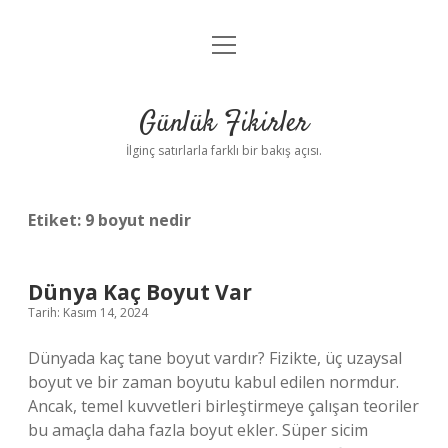
menüyü
Anasayfa
aç
Gizlilik Politikası
Günlük Fikirler
Yasal Uyarı
İlginç satırlarla farklı bir bakış açısı.
Hakkımızda
Etiket:
9 boyut nedir
Dünya Kaç Boyut Var
Tarih: Kasım 14, 2024
Dünyada kaç tane boyut vardır? Fizikte, üç uzaysal
boyut ve bir zaman boyutu kabul edilen normdur.
Ancak, temel kuvvetleri birleştirmeye çalışan teoriler
bu amaçla daha fazla boyut ekler. Süper sicim