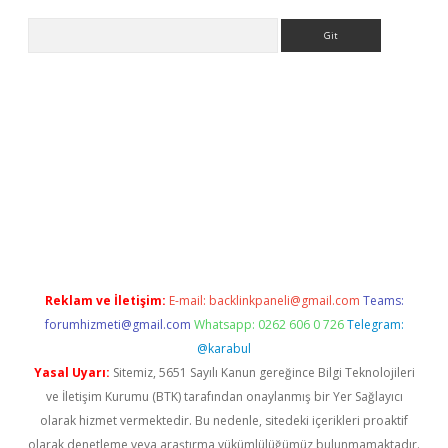
Arama
e
Reklam ve İletişim:
E-mail:
backlinkpaneli@gmail.com
Teams:
forumhizmeti@gmail.com
Whatsapp: 0262 606 0 726
Telegram:
@karabul
Yasal Uyarı:
Sitemiz, 5651 Sayılı Kanun gereğince Bilgi Teknolojileri
ve İletişim Kurumu (BTK) tarafından onaylanmış bir Yer Sağlayıcı
olarak hizmet vermektedir. Bu nedenle, sitedeki içerikleri proaktif
olarak denetleme veya araştırma yükümlülüğümüz bulunmamaktadır.