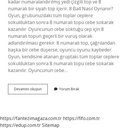
kadar numaralandırılmış yedi çizgili top ve 8
numaralı bir siyah top içerir. 8 Ball Nasıl Oynanır?
Oyun, grubunuzdaki tüm toplar ceplere
sokulduktan sonra 8 numaralı topu cebe sokarak
kazanılır. Oyuncunun cebe soktuğu cep için 8
numaralı topun geçerli bir vuruş olarak
adlandırılması gerekir. 8 numaralı top, çağrılandan
başka bir cebe düşerse, oyuncu oyunu kaybeder.
Oyun, kendisine atanan gruptaki tüm toplar ceplere
sokulduktan sonra 8 numaralı topu cebe sokarak
kazanılır. Oyuncunun cebe…
Bilardo
Devamını okuyun
Yorum Bırak
8
Top
Nasıl
Dizilir
https://fantezimagaza.com.tr
https://fifo.com.tr
https://edup.com.tr
Sitemap