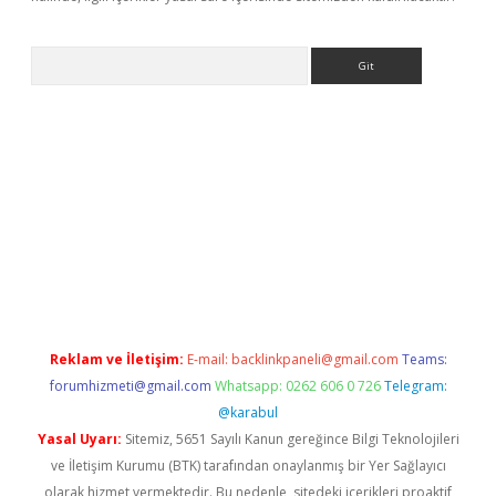
Arama
e
Reklam ve İletişim:
E-mail:
backlinkpaneli@gmail.com
Teams:
forumhizmeti@gmail.com
Whatsapp: 0262 606 0 726
Telegram:
@karabul
Yasal Uyarı:
Sitemiz, 5651 Sayılı Kanun gereğince Bilgi Teknolojileri
ve İletişim Kurumu (BTK) tarafından onaylanmış bir Yer Sağlayıcı
olarak hizmet vermektedir. Bu nedenle, sitedeki içerikleri proaktif