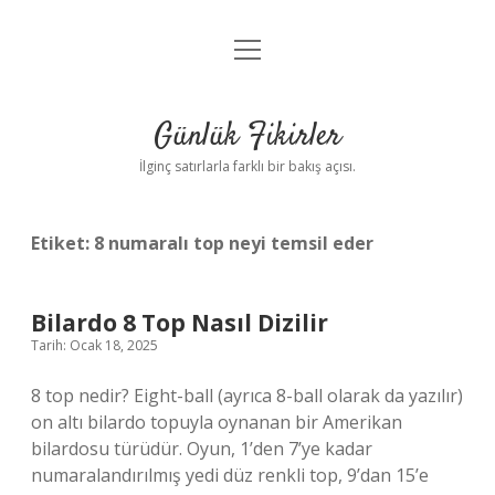
menüyü
Anasayfa
aç
Gizlilik Politikası
Günlük Fikirler
Yasal Uyarı
İlginç satırlarla farklı bir bakış açısı.
Hakkımızda
Etiket:
8 numaralı top neyi temsil eder
Bilardo 8 Top Nasıl Dizilir
Tarih: Ocak 18, 2025
8 top nedir? Eight-ball (ayrıca 8-ball olarak da yazılır)
on altı bilardo topuyla oynanan bir Amerikan
bilardosu türüdür. Oyun, 1’den 7’ye kadar
numaralandırılmış yedi düz renkli top, 9’dan 15’e