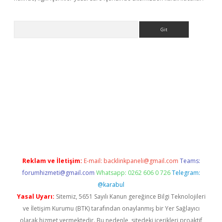
Arama
line
Reklam ve İletişim:
E-mail:
backlinkpaneli@gmail.com
Teams:
forumhizmeti@gmail.com
Whatsapp: 0262 606 0 726
Telegram:
@karabul
Yasal Uyarı:
Sitemiz, 5651 Sayılı Kanun gereğince Bilgi Teknolojileri
ve İletişim Kurumu (BTK) tarafından onaylanmış bir Yer Sağlayıcı
olarak hizmet vermektedir. Bu nedenle, sitedeki içerikleri proaktif