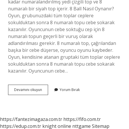
kadar numaralandırılmış yedi çizgili top ve 8
numaralı bir siyah top içerir. 8 Ball Nasıl Oynanır?
Oyun, grubunuzdaki tüm toplar ceplere
sokulduktan sonra 8 numaralı topu cebe sokarak
kazanılır. Oyuncunun cebe soktuğu cep için 8
numaralı topun geçerli bir vuruş olarak
adlandırılması gerekir. 8 numaralı top, çağrılandan
başka bir cebe düşerse, oyuncu oyunu kaybeder.
Oyun, kendisine atanan gruptaki tüm toplar ceplere
sokulduktan sonra 8 numaralı topu cebe sokarak
kazanılır. Oyuncunun cebe…
Bilardo
Devamını okuyun
Yorum Bırak
8
Top
Nasıl
Dizilir
https://fantezimagaza.com.tr
https://fifo.com.tr
https://edup.com.tr
knight online
nttgame
Sitemap