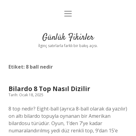
menüyü
Anasayfa
aç
Gizlilik Politikası
Günlük Fikirler
Yasal Uyarı
İlginç satırlarla farklı bir bakış açısı.
Hakkımızda
Etiket:
8 ball nedir
Bilardo 8 Top Nasıl Dizilir
Tarih: Ocak 18, 2025
8 top nedir? Eight-ball (ayrıca 8-ball olarak da yazılır)
on altı bilardo topuyla oynanan bir Amerikan
bilardosu türüdür. Oyun, 1’den 7’ye kadar
numaralandırılmış yedi düz renkli top, 9’dan 15’e