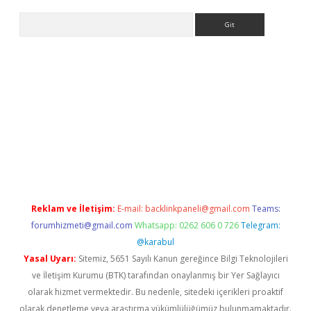
Arama
e
Reklam ve İletişim:
E-mail:
backlinkpaneli@gmail.com
Teams:
forumhizmeti@gmail.com
Whatsapp: 0262 606 0 726
Telegram:
@karabul
Yasal Uyarı:
Sitemiz, 5651 Sayılı Kanun gereğince Bilgi Teknolojileri
ve İletişim Kurumu (BTK) tarafından onaylanmış bir Yer Sağlayıcı
olarak hizmet vermektedir. Bu nedenle, sitedeki içerikleri proaktif
olarak denetleme veya araştırma yükümlülüğümüz bulunmamaktadır.