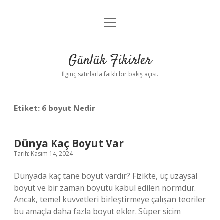
menüyü
Anasayfa
aç
Gizlilik Politikası
Günlük Fikirler
Yasal Uyarı
İlginç satırlarla farklı bir bakış açısı.
Hakkımızda
Etiket:
6 boyut Nedir
Dünya Kaç Boyut Var
Tarih: Kasım 14, 2024
Dünyada kaç tane boyut vardır? Fizikte, üç uzaysal
boyut ve bir zaman boyutu kabul edilen normdur.
Ancak, temel kuvvetleri birleştirmeye çalışan teoriler
bu amaçla daha fazla boyut ekler. Süper sicim