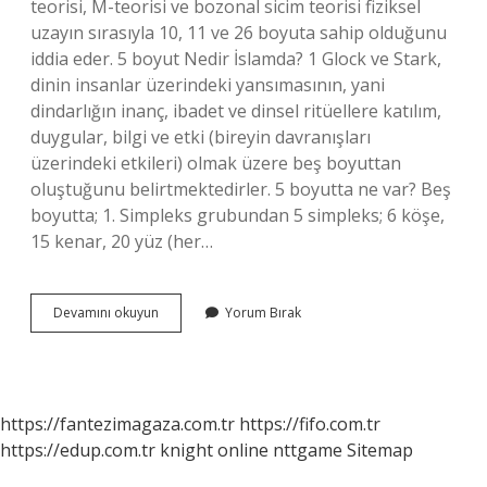
teorisi, M-teorisi ve bozonal sicim teorisi fiziksel
uzayın sırasıyla 10, 11 ve 26 boyuta sahip olduğunu
iddia eder. 5 boyut Nedir İslamda? 1 Glock ve Stark,
dinin insanlar üzerindeki yansımasının, yani
dindarlığın inanç, ibadet ve dinsel ritüellere katılım,
duygular, bilgi ve etki (bireyin davranışları
üzerindeki etkileri) olmak üzere beş boyuttan
oluştuğunu belirtmektedirler. 5 boyutta ne var? Beş
boyutta; 1. Simpleks grubundan 5 simpleks; 6 köşe,
15 kenar, 20 yüz (her…
Dünya
Devamını okuyun
Yorum Bırak
Kaç
Boyut
Var
https://fantezimagaza.com.tr
https://fifo.com.tr
https://edup.com.tr
knight online
nttgame
Sitemap