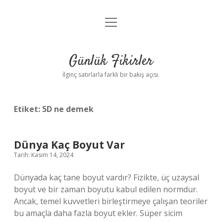
menüyü
Anasayfa
aç
Gizlilik Politikası
Günlük Fikirler
Yasal Uyarı
İlginç satırlarla farklı bir bakış açısı.
Hakkımızda
Etiket:
5D ne demek
Dünya Kaç Boyut Var
Tarih: Kasım 14, 2024
Dünyada kaç tane boyut vardır? Fizikte, üç uzaysal
boyut ve bir zaman boyutu kabul edilen normdur.
Ancak, temel kuvvetleri birleştirmeye çalışan teoriler
bu amaçla daha fazla boyut ekler. Süper sicim