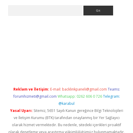
Arama
e
Reklam ve İletişim:
E-mail:
backlinkpaneli@gmail.com
Teams:
forumhizmeti@gmail.com
Whatsapp: 0262 606 0 726
Telegram:
@karabul
Yasal Uyarı:
Sitemiz, 5651 Sayılı Kanun gereğince Bilgi Teknolojileri
ve İletişim Kurumu (BTK) tarafından onaylanmış bir Yer Sağlayıcı
olarak hizmet vermektedir. Bu nedenle, sitedeki içerikleri proaktif
olarak denetleme veya araştırma yükümlülüğümüz bulunmamaktadır.