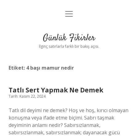
menüyü
Anasayfa
aç
Gizlilik Politikası
Günlük Fikirler
Yasal Uyarı
İlginç satırlarla farklı bir bakış açısı.
Hakkımızda
Etiket:
4 başı mamur nedir
Tatlı Sert Yapmak Ne Demek
Tarih: Kasım 22, 2024
Tatlı dil deyimi ne demek? Hoş ve hoş, kırıcı olmayan
konuşma veya ifade etme biçimi. Sabrı taşmak
deyiminin anlamı nedir? Sabırsızlanmak,
sabırsızlanmak, sabırsızlanmak; dayanacak gücü