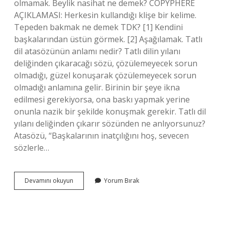
olmamak. Beylik nasihat ne demek? COPYPHERE
AÇIKLAMASI: Herkesin kullandığı klişe bir kelime.
Tepeden bakmak ne demek TDK? [1] Kendini
başkalarından üstün görmek. [2] Aşağılamak. Tatlı
dil atasözünün anlamı nedir? Tatlı dilin yılanı
deliğinden çıkaracağı sözü, çözülemeyecek sorun
olmadığı, güzel konuşarak çözülemeyecek sorun
olmadığı anlamına gelir. Birinin bir şeye ikna
edilmesi gerekiyorsa, ona baskı yapmak yerine
onunla nazik bir şekilde konuşmak gerekir. Tatlı dil
yılanı deliğinden çıkarır sözünden ne anlıyorsunuz?
Atasözü, “Başkalarının inatçılığını hoş, sevecen
sözlerle…
Tatlı
Devamını okuyun
Yorum Bırak
Sert
Yapmak
Ne
Demek