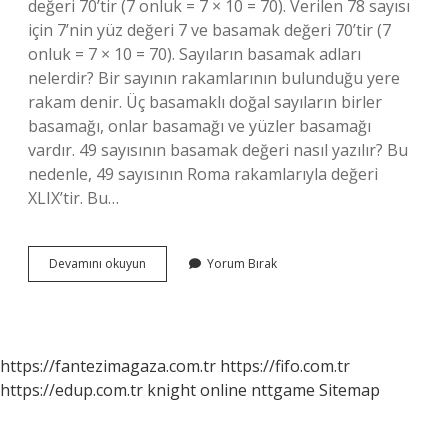
değeri 70’tir (7 onluk = 7 × 10 = 70). Verilen 78 sayısı
için 7’nin yüz değeri 7 ve basamak değeri 70’tir (7
onluk = 7 × 10 = 70). Sayıların basamak adları
nelerdir? Bir sayının rakamlarının bulunduğu yere
rakam denir. Üç basamaklı doğal sayıların birler
basamağı, onlar basamağı ve yüzler basamağı
vardır. 49 sayısının basamak değeri nasıl yazılır? Bu
nedenle, 49 sayısının Roma rakamlarıyla değeri
XLIX’tir. Bu…
Onlar
Devamını okuyun
Yorum Bırak
Basamağı
Hangisi
https://fantezimagaza.com.tr
https://fifo.com.tr
https://edup.com.tr
knight online
nttgame
Sitemap