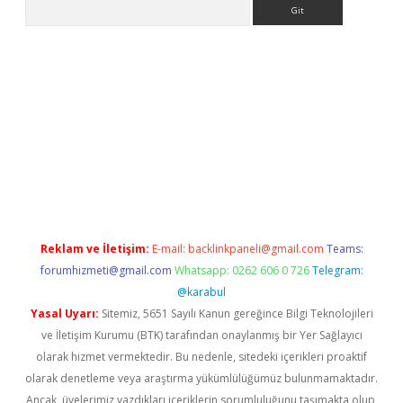
Arama
e
Reklam ve İletişim:
E-mail:
backlinkpaneli@gmail.com
Teams:
forumhizmeti@gmail.com
Whatsapp: 0262 606 0 726
Telegram:
@karabul
Yasal Uyarı:
Sitemiz, 5651 Sayılı Kanun gereğince Bilgi Teknolojileri
ve İletişim Kurumu (BTK) tarafından onaylanmış bir Yer Sağlayıcı
olarak hizmet vermektedir. Bu nedenle, sitedeki içerikleri proaktif
olarak denetleme veya araştırma yükümlülüğümüz bulunmamaktadır.
Ancak, üyelerimiz yazdıkları içeriklerin sorumluluğunu taşımakta olup,