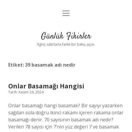
menüyü
Anasayfa
aç
Gizlilik Politikası
Günlük Fikirler
Yasal Uyarı
İlginç satırlarla farklı bir bakış açısı.
Hakkımızda
Etiket:
39 basamak adı nedir
Onlar Basamağı Hangisi
Tarih: Kasım 24, 2024
Onlar basamağı hangi basamak? Bir sayıyı yazarken
sağdan sola doğru ikinci rakamı içeren rakama onlar
basamağı denir. 70 sayısının basamak adı nedir?
Verilen 78 sayısı için 7’nin yüz değeri 7 ve basamak