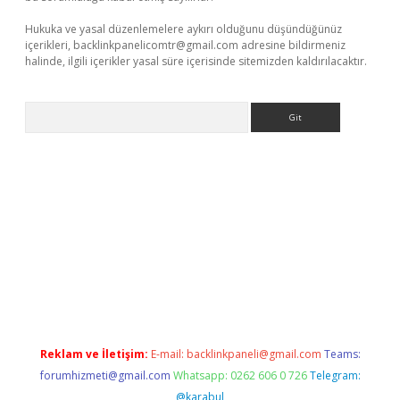
Hukuka ve yasal düzenlemelere aykırı olduğunu düşündüğünüz
içerikleri,
backlinkpanelicomtr@gmail.com
adresine bildirmeniz
halinde, ilgili içerikler yasal süre içerisinde sitemizden kaldırılacaktır.
Arama
e
Reklam ve İletişim:
E-mail:
backlinkpaneli@gmail.com
Teams:
forumhizmeti@gmail.com
Whatsapp: 0262 606 0 726
Telegram:
@karabul