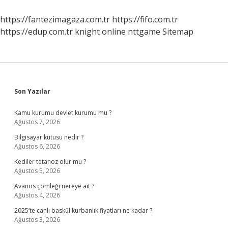
Teslim
Olunur
https://fantezimagaza.com.tr
https://fifo.com.tr
https://edup.com.tr
knight online
nttgame
Sitemap
Sidebar
Son Yazılar
Kamu kurumu devlet kurumu mu ?
Ağustos 7, 2026
Bilgisayar kutusu nedir ?
Ağustos 6, 2026
Kediler tetanoz olur mu ?
Ağustos 5, 2026
Avanos çömleği nereye ait ?
Ağustos 4, 2026
2025’te canlı baskül kurbanlık fiyatları ne kadar ?
Ağustos 3, 2026