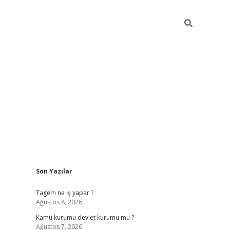
Sidebar
Son Yazılar
vdcasino
Tagem ne iş yapar ?
Ağustos 8, 2026
Kamu kurumu devlet kurumu mu ?
Ağustos 7, 2026