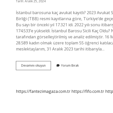
Tarih: Aralık 25, 2024
İstanbul barosuna kaç avukat kayıtlı? 2023 Avukat S
Birliği (TBB) resmi kayıtlarına göre, Türkiye’de geçe
Bu sayı bir önceki yıl 17.321 idi. 2022 yılı sonu itiba
174.533’e yükseldi. İstanbul Barosu Sicili Kaç Oldu
tarafından görselleştirilmiş ve analiz edilmiştir. 16
28.589 kadın olmak üzere toplam 55 öğrenci katılaca
meslektaşlarım, 31 Aralık 2023 tarihi itibarıyla…
Istanbul
Devamını okuyun
Yorum Bırak
Barosu
Kaç
Kişi
https://fantezimagaza.com.tr
https://fifo.com.tr
http